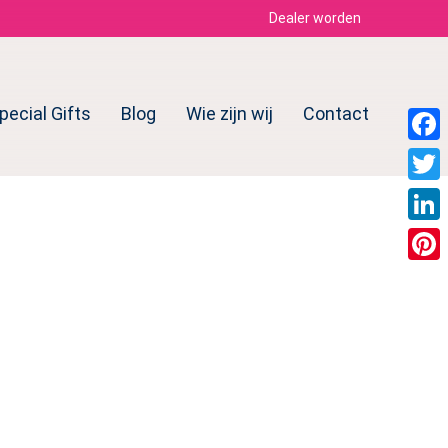
Dealer worden
pecial Gifts
Blog
Wie zijn wij
Contact
Face
Twitt
Linke
Pinte