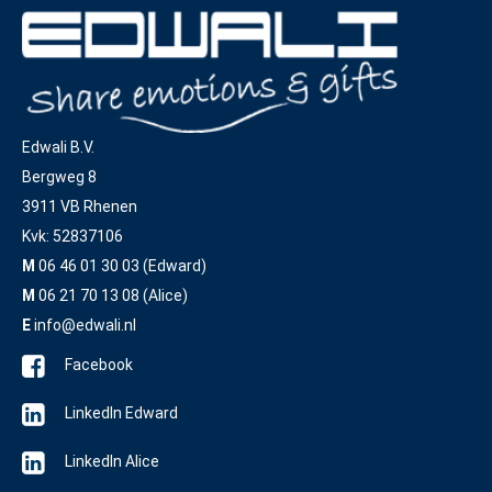
Edwali B.V.
Bergweg 8
3911 VB Rhenen
Kvk: 52837106
M
06 46 01 30 03 (Edward)
M
06 21 70 13 08 (Alice)
E
info@edwali.nl
Facebook
LinkedIn Edward
LinkedIn Alice